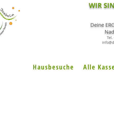
WIR SIN
Deine ER
Nad
Tel.
info@d
Hausbesuche Alle Kass